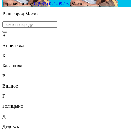
Горячая линия:
8 (967) 021-99-16
(Москва)
Ваш город
Москва
А
Апрелевка
Б
Балашиха
В
Видное
Г
Голицыно
Д
Дедовск