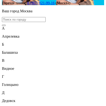
Горячая линия:
8 (967) 021-99-16
(Москва)
Ваш город
Москва
А
Апрелевка
Б
Балашиха
В
Видное
Г
Голицыно
Д
Дедовск