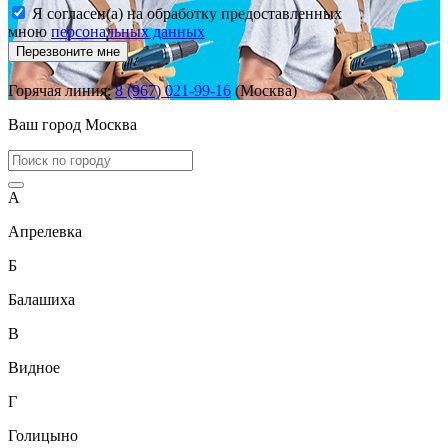
Я согласен(а) на обработку предоставленных
мною
персональных данных
Перезвоните мне
Горячая линия:
8 (967) 021-99-16
(Москва)
Ваш город
Москва
А
Апрелевка
Б
Балашиха
В
Видное
Г
Голицыно