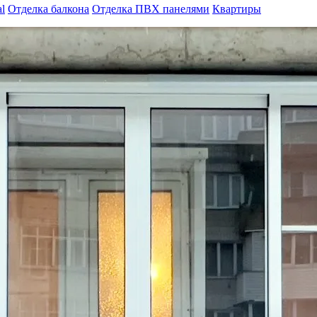
l
Отделка балкона
Отделка ПВХ панелями
Квартиры