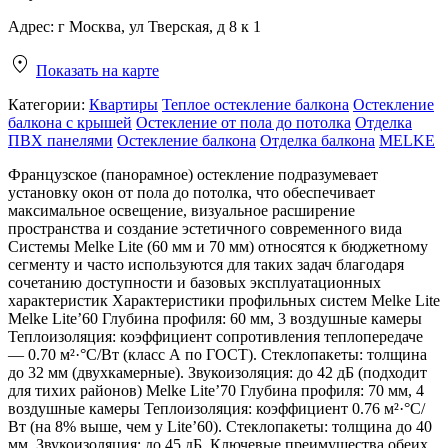
Адрес:
г Москва, ул Тверская, д 8 к 1
Показать на карте
Категории:
Квартиры
Теплое остекление балкона
Остекление
балкона с крышей
Остекление от пола до потолка
Отделка
ПВХ панелями
Остекление балкона
Отделка балкона
MELKE
Французское (панорамное) остекление подразумевает
установку окон от пола до потолка, что обеспечивает
максимальное освещение, визуальное расширение
пространства и создание эстетичного современного вида
Системы Melke Lite (60 мм и 70 мм) относятся к бюджетному
сегменту и часто используются для таких задач благодаря
сочетанию доступности и базовых эксплуатационных
характеристик Характеристики профильных систем Melke Lite
Melke Lite’60 Глубина профиля: 60 мм, 3 воздушные камеры
Теплоизоляция: коэффициент сопротивления теплопередаче
— 0.70 м²·°C/Вт (класс А по ГОСТ). Стеклопакеты: толщина
до 32 мм (двухкамерные). Звукоизоляция: до 42 дБ (подходит
для тихих районов) Melke Lite’70 Глубина профиля: 70 мм, 4
воздушные камеры Теплоизоляция: коэффициент 0.76 м²·°C/
Вт (на 8% выше, чем у Lite’60). Стеклопакеты: толщина до 40
мм. Звукоизоляция: до 45 дБ. Ключевые преимущества обеих