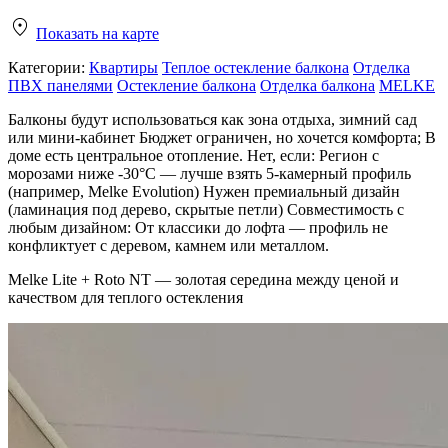
Показать на карте
Категории:
Квартиры
Теплое остекление балкона
Отделка
ПВХ панелями
Остекление балкона
Отделка балкона
MELKE
Балконы будут использоваться как зона отдыха, зимний сад
или мини-кабинет Бюджет ограничен, но хочется комфорта; В
доме есть центральное отопление. Нет, если: Регион с
морозами ниже -30°C — лучше взять 5-камерный профиль
(например, Melke Evolution) Нужен премиальный дизайн
(ламинация под дерево, скрытые петли) Совместимость с
любым дизайном: От классики до лофта — профиль не
конфликтует с деревом, камнем или металлом.
Melke Lite + Roto NT — золотая середина между ценой и
качеством для теплого остекления