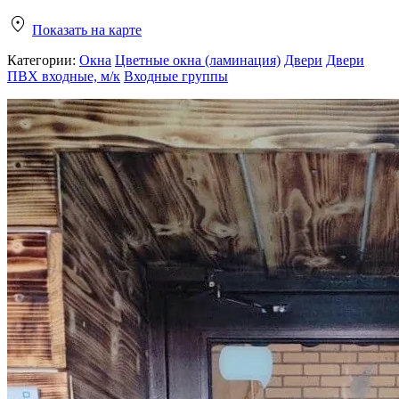
Показать на карте
Категории:
Окна
Цветные окна (ламинация)
Двери
Двери
ПВХ входные, м/к
Входные группы