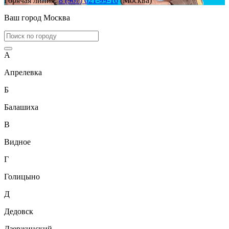
Горячая линия:
8 (967) 021-99-16
(Москва)
Ваш город
Москва
А
Апрелевка
Б
Балашиха
В
Видное
Г
Голицыно
Д
Дедовск
Дзержинский