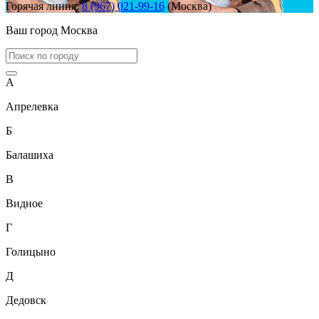
Горячая линия:
8 (967) 021-99-16
(Москва)
Ваш город
Москва
А
Апрелевка
Б
Балашиха
В
Видное
Г
Голицыно
Д
Дедовск