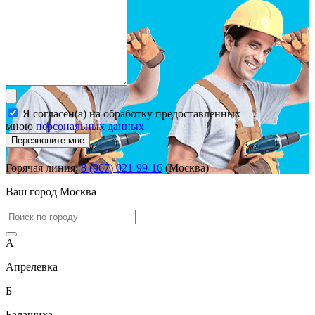
Я согласен(а) на обработку предоставленных
мною
персональных данных
Перезвоните мне
Горячая линия:
8 (967) 021-99-16
(Москва)
Ваш город
Москва
А
Апрелевка
Б
Балашиха