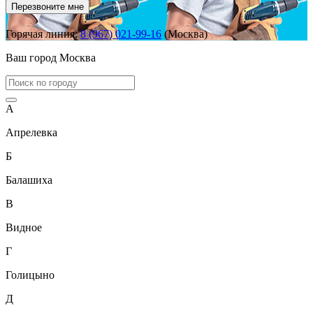
Перезвоните мне
Горячая линия:
8 (967) 021-99-16
(Москва)
Ваш город
Москва
А
Апрелевка
Б
Балашиха
В
Видное
Г
Голицыно
Д