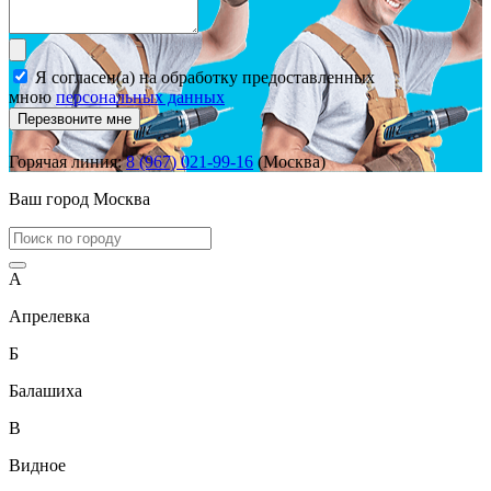
Я согласен(а) на обработку предоставленных
мною
персональных данных
Перезвоните мне
Горячая линия:
8 (967) 021-99-16
(Москва)
Ваш город
Москва
А
Апрелевка
Б
Балашиха
В
Видное