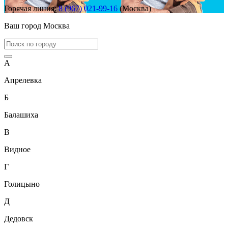
Горячая линия:
8 (967) 021-99-16
(Москва)
Ваш город
Москва
А
Апрелевка
Б
Балашиха
В
Видное
Г
Голицыно
Д
Дедовск