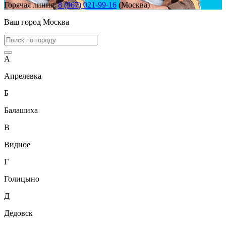
Горячая линия:
8 (967) 021-99-16
(Москва)
Ваш город
Москва
А
Апрелевка
Б
Балашиха
В
Видное
Г
Голицыно
Д
Дедовск