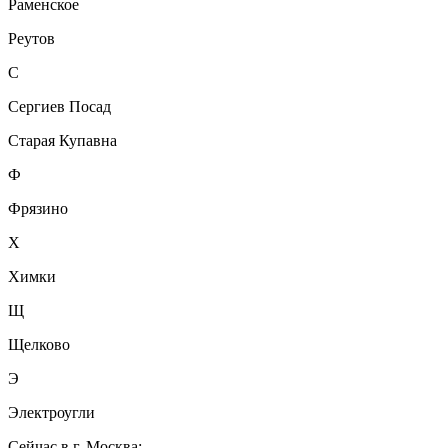
Раменское
Реутов
С
Сергиев Посад
Старая Купавна
Ф
Фрязино
Х
Химки
Щ
Щелково
Э
Электроугли
Сейчас в г. Москва: