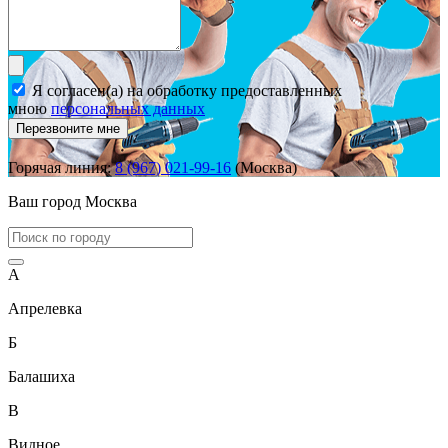
Я согласен(а) на обработку предоставленных
мною
персональных данных
Перезвоните мне
Горячая линия:
8 (967) 021-99-16
(Москва)
Ваш город
Москва
А
Апрелевка
Б
Балашиха
В
Видное