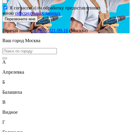
Я согласен(а) на обработку предоставленных
мною
персональных данных
Перезвоните мне
Горячая линия:
8 (967) 021-99-16
(Москва)
Ваш город
Москва
А
Апрелевка
Б
Балашиха
В
Видное
Г