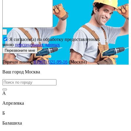
Я согласен(а) на обработку предоставленных
мною
персональных данных
Перезвоните мне
Горячая линия:
8 (967) 021-99-16
(Москва)
Ваш город
Москва
А
Апрелевка
Б
Балашиха