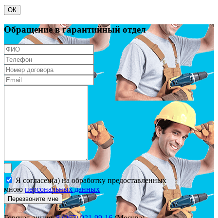
ОК
Обращение в гарантийный отдел
Я согласен(а) на обработку предоставленных
мною
персональных данных
Перезвоните мне
Горячая линия:
8 (967) 021-99-16
(Москва)