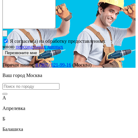
Я согласен(а) на обработку предоставленных
мною
персональных данных
Перезвоните мне
Горячая линия:
8 (967) 021-99-16
(Москва)
Ваш город
Москва
А
Апрелевка
Б
Балашиха