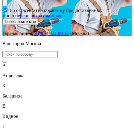
Я согласен(а) на обработку предоставленных
мною
персональных данных
Перезвоните мне
Горячая линия:
8 (967) 021-99-16
(Москва)
Ваш город
Москва
А
Апрелевка
Б
Балашиха
В
Видное
Г