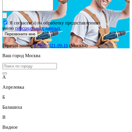
Я согласен(а) на обработку предоставленных
мною
персональных данных
Перезвоните мне
Горячая линия:
8 (967) 021-99-16
(Москва)
Ваш город
Москва
А
Апрелевка
Б
Балашиха
В
Видное