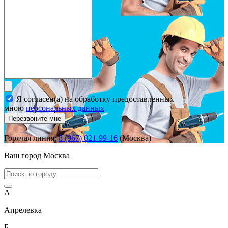
Я согласен(а) на обработку предоставленных
мною
персональных данных
Перезвоните мне
Горячая линия:
8 (967) 021-99-16
(Москва)
Ваш город
Москва
А
Апрелевка
Б