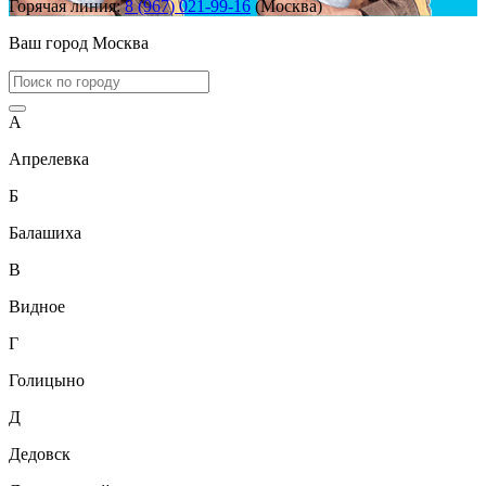
Горячая линия:
8 (967) 021-99-16
(Москва)
Ваш город
Москва
А
Апрелевка
Б
Балашиха
В
Видное
Г
Голицыно
Д
Дедовск