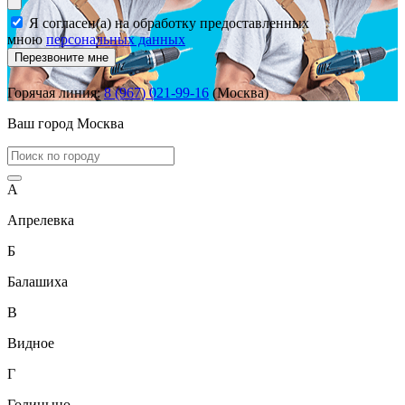
Я согласен(а) на обработку предоставленных
мною
персональных данных
Перезвоните мне
Горячая линия:
8 (967) 021-99-16
(Москва)
Ваш город
Москва
А
Апрелевка
Б
Балашиха
В
Видное
Г
Голицыно