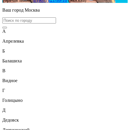
Горячая линия:
8 (967) 021-99-16
(Москва)
Ваш город
Москва
А
Апрелевка
Б
Балашиха
В
Видное
Г
Голицыно
Д
Дедовск
Дзержинский