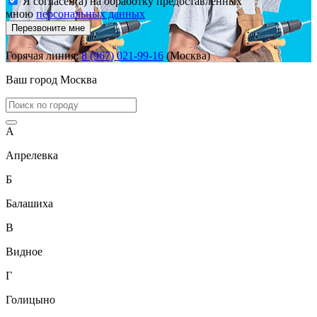
Я согласен(а) на обработку предоставленных
мною
персональных данных
Перезвоните мне
Горячая линия:
8 (967) 021-99-16
(Москва)
Ваш город
Москва
А
Апрелевка
Б
Балашиха
В
Видное
Г
Голицыно