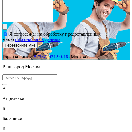
Я согласен(а) на обработку предоставленных
мною
персональных данных
Перезвоните мне
Горячая линия:
8 (967) 021-99-16
(Москва)
Ваш город
Москва
А
Апрелевка
Б
Балашиха
В