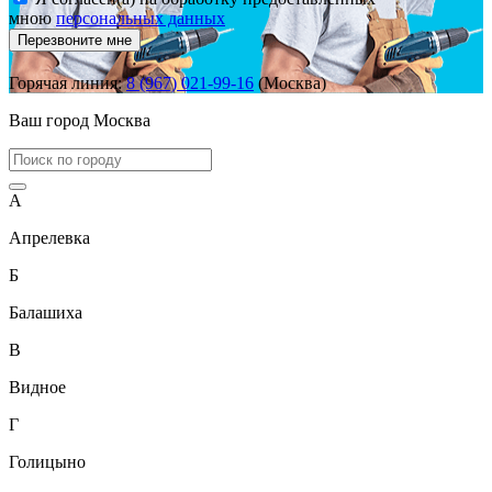
мною
персональных данных
Перезвоните мне
Горячая линия:
8 (967) 021-99-16
(Москва)
Ваш город
Москва
А
Апрелевка
Б
Балашиха
В
Видное
Г
Голицыно