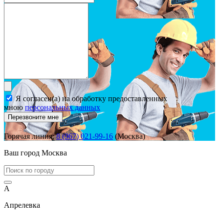
Я согласен(а) на обработку предоставленных
мною
персональных данных
Перезвоните мне
Горячая линия:
8 (967) 021-99-16
(Москва)
Ваш город
Москва
А
Апрелевка