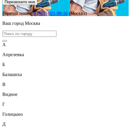
Перезвоните мне
Горячая линия:
8 (967) 021-99-16
(Москва)
Ваш город
Москва
А
Апрелевка
Б
Балашиха
В
Видное
Г
Голицыно
Д