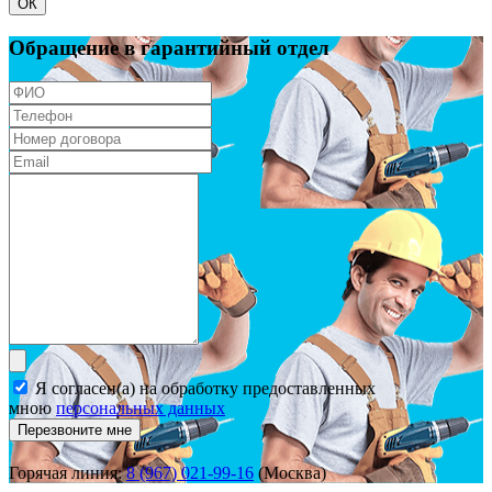
ОК
Обращение в гарантийный отдел
Я согласен(а) на обработку предоставленных
мною
персональных данных
Перезвоните мне
Горячая линия:
8 (967) 021-99-16
(Москва)