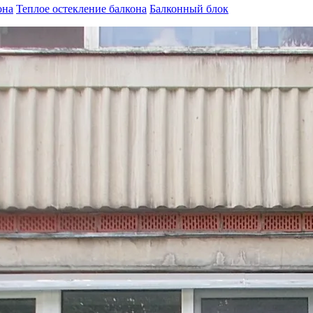
она
Теплое остекление балкона
Балконный блок