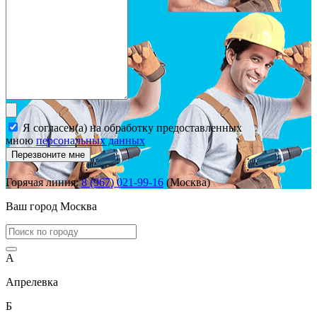
Я согласен(а) на обработку предоставленных
мною
персональных данных
Перезвоните мне
Горячая линия:
8 (967) 021-99-16
(Москва)
Ваш город
Москва
А
Апрелевка
Б