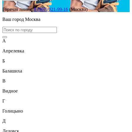
Горячая линия:
8 (967) 021-99-16
(Москва)
Ваш город
Москва
А
Апрелевка
Б
Балашиха
В
Видное
Г
Голицыно
Д
Дедовск