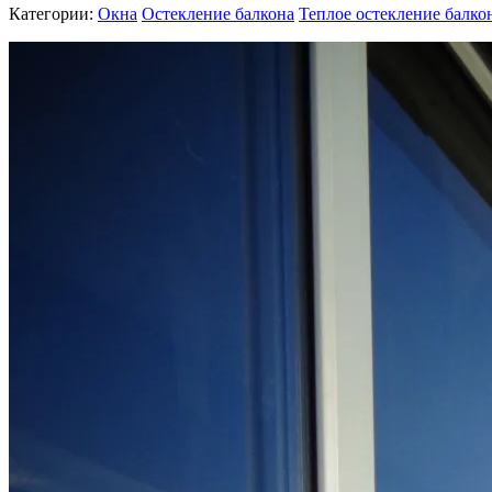
Категории:
Окна
Остекление балкона
Теплое остекление балко