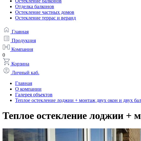
Остекление балконов
Отделка балконов
Остекление частных домов
Остекление террас и веранд
Главная
Продукция
Компания
0
Корзина
Личный каб.
Главная
О компании
Галерея объектов
Теплое остекление лоджии + монтаж двух окон и двух ба
Теплое остекление лоджии + м