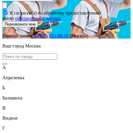
Я согласен(а) на обработку предоставленных
мною
персональных данных
Перезвоните мне
Горячая линия:
8 (967) 021-99-16
(Москва)
Ваш город
Москва
А
Апрелевка
Б
Балашиха
В
Видное
Г