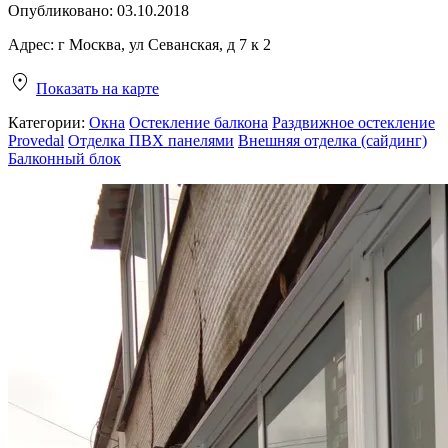
Опубликовано:
03.10.2018
Адрес:
г Москва, ул Севанская, д 7 к 2
Показать на карте
Категории:
Окна
Остекление балкона
Раздвижное остекление
Provedal
Отделка ПВХ панелями
Внешняя отделка (сайдинг)
Балконный блок