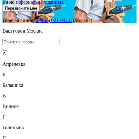
мною
персональных данных
Перезвоните мне
Горячая линия:
8 (967) 021-99-16
(Москва)
Ваш город
Москва
А
Апрелевка
Б
Балашиха
В
Видное
Г
Голицыно
Д