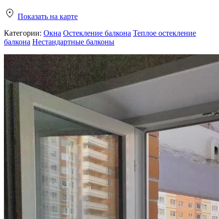
Показать на карте
Категории:
Окна
Остекление балкона
Теплое остекление
балкона
Нестандартные балконы