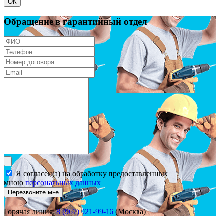
ОК
Обращение в гарантийный отдел
Я согласен(а) на обработку предоставленных
мною
персональных данных
Перезвоните мне
Горячая линия:
8 (967) 021-99-16
(Москва)