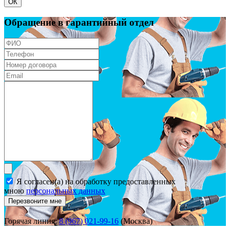
ОК
Обращение в гарантийный отдел
Я согласен(а) на обработку предоставленных
мною
персональных данных
Перезвоните мне
Горячая линия:
8 (967) 021-99-16
(Москва)