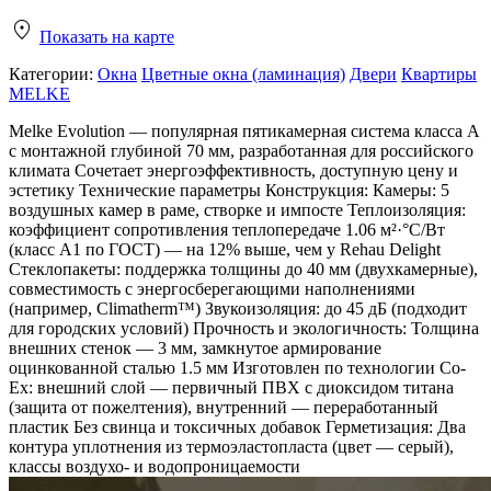
Показать на карте
Категории:
Окна
Цветные окна (ламинация)
Двери
Квартиры
MELKE
Melke Evolution — популярная пятикамерная система класса А
с монтажной глубиной 70 мм, разработанная для российского
климата Сочетает энергоэффективность, доступную цену и
эстетику Технические параметры Конструкция: Камеры: 5
воздушных камер в раме, створке и импосте Теплоизоляция:
коэффициент сопротивления теплопередаче 1.06 м²·°C/Вт
(класс А1 по ГОСТ) — на 12% выше, чем у Rehau Delight
Стеклопакеты: поддержка толщины до 40 мм (двухкамерные),
совместимость с энергосберегающими наполнениями
(например, Climatherm™) Звукоизоляция: до 45 дБ (подходит
для городских условий) Прочность и экологичность: Толщина
внешних стенок — 3 мм, замкнутое армирование
оцинкованной сталью 1.5 мм Изготовлен по технологии Co-
Ex: внешний слой — первичный ПВХ с диоксидом титана
(защита от пожелтения), внутренний — переработанный
пластик Без свинца и токсичных добавок Герметизация: Два
контура уплотнения из термоэластопласта (цвет — серый),
классы воздухо- и водопроницаемости