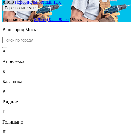
мною
персональных данных
Перезвоните мне
Горячая линия:
8 (967) 021-99-16
(Москва)
Ваш город
Москва
А
Апрелевка
Б
Балашиха
В
Видное
Г
Голицыно
Д