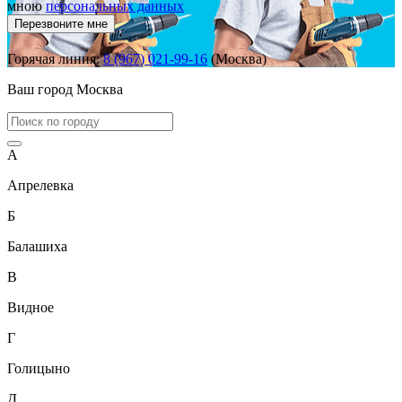
мною
персональных данных
Перезвоните мне
Горячая линия:
8 (967) 021-99-16
(Москва)
Ваш город
Москва
А
Апрелевка
Б
Балашиха
В
Видное
Г
Голицыно
Д