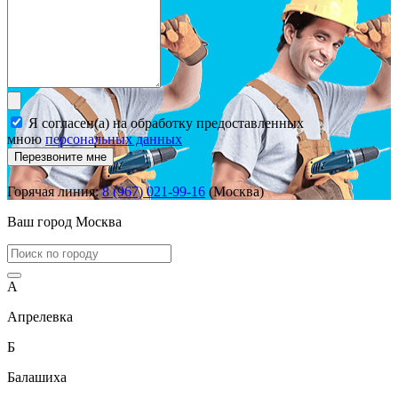
Я согласен(а) на обработку предоставленных
мною
персональных данных
Перезвоните мне
Горячая линия:
8 (967) 021-99-16
(Москва)
Ваш город
Москва
А
Апрелевка
Б
Балашиха