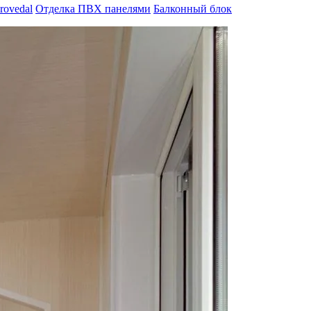
rovedal
Отделка ПВХ панелями
Балконный блок