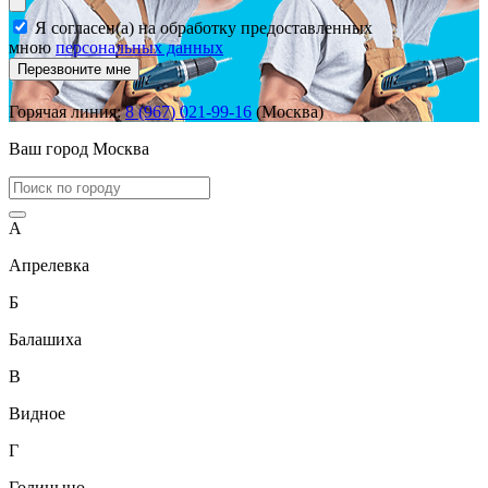
Я согласен(а) на обработку предоставленных
мною
персональных данных
Перезвоните мне
Горячая линия:
8 (967) 021-99-16
(Москва)
Ваш город
Москва
А
Апрелевка
Б
Балашиха
В
Видное
Г
Голицыно