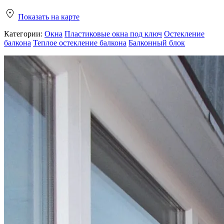
Показать на карте
Категории:
Окна
Пластиковые окна под ключ
Остекление
балкона
Теплое остекление балкона
Балконный блок