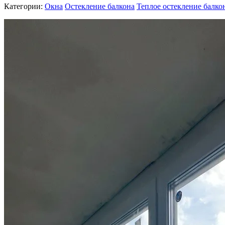
Категории:
Окна
Остекление балкона
Теплое остекление балко