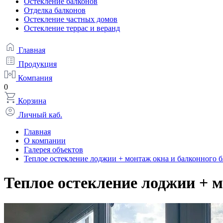
Остекление балконов
Отделка балконов
Остекление частных домов
Остекление террас и веранд
Главная
Продукция
Компания
0
Корзина
Личный каб.
Главная
О компании
Галерея объектов
Теплое остекление лоджии + монтаж окна и балконного б
Теплое остекление лоджии + 