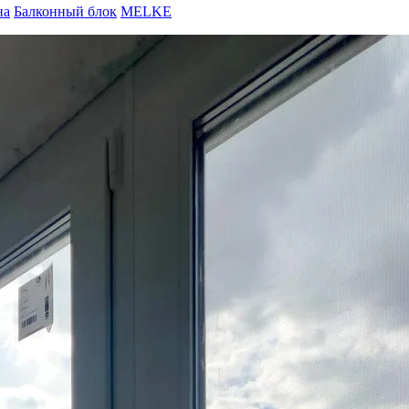
на
Балконный блок
MELKE