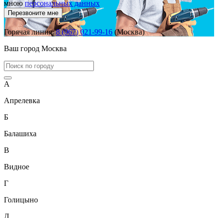
мною
персональных данных
Перезвоните мне
Горячая линия:
8 (967) 021-99-16
(Москва)
Ваш город
Москва
А
Апрелевка
Б
Балашиха
В
Видное
Г
Голицыно
Д